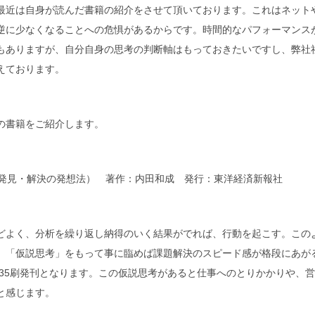
最近は自身が読んだ書籍の紹介をさせて頂いております。これはネットや
逆に少なくなることへの危惧があるからです。時間的なパフォーマンス
もありますが、自分自身の思考の判断軸はもっておきたいですし、弊社
えております。
の書籍をご紹介します。
題発見・解決の発想法） 著作：内田和成 発行：東洋経済新報社
どよく、分析を繰り返し納得のいく結果がでれば、行動を起こす。この
。「仮説思考」をもって事に臨めば課題解決のスピード感が格段にあがる
に第35刷発刊となります。この仮説思考があると仕事へのとりかかりや、
と感じます。