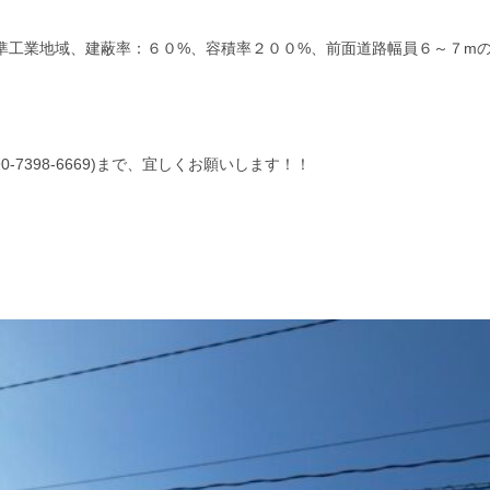
準工業地域、建蔽率：６０%、容積率２００%、前面道路幅員６～７m
0-7398-6669)まで、宜しくお願いします！！